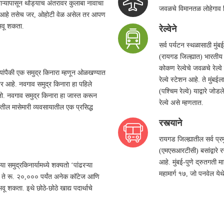
ऱ्यापासून थोड्याच अंतरावर कुलाबा नावाचा
जवळचे विमानतळ लोहेगाव वि
ब्ध आहे तसेच जर, ओहोटी वेळ असेल तर आपण
ुभवू शकता.
रेल्वेने
सर्व पर्यटन स्थळासाठी मुंबई
(रायगड जिल्ह्यात) भारतीय रे
कोकण रेल्वेचे जवळचे रेल्वे
यांपैकी एक समुद्र किनारा म्हणून ओळखण्यात
रेल्वे स्टेशन आहे. ते मुंबईला
र आहे. नवगाव समुद्र किनारा हा पहिले
(पश्चिम रेल्वे) याद्वारे जो
. नवगाव समुद्र किनारा हा जास्त करून
रेल्वे असे म्हणतात.
तील मासेमारी व्यवसायातील एक प्रसिद्ध
रस्त्याने
रायगड जिल्ह्यातील सर्व प्र
(एमएसआरटीसी) बसांद्वारे र
आहे. मुंबई-पुणे द्रुतगती मा
मुद्रकिनार्यामध्ये शक्यतो ‘पांढरऱ्या
महामार्ग १७, जो पनवेल येथे 
१,५०० ते रू. २०,००० पर्यंत अनेक कॉटेज आणि
वू शकता. इथे छोठे-छोठे खाद्य पदार्थाचे