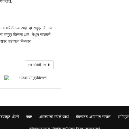
ू शकतात.
ाऱ्यांपैकी एक आहे. हा समुद्र किनारा
ा समुद्र किनारा आहे .येथून सासवणे,
तरावर पाहायला मिळतात.
सर्व माहिती पहा
वेबसाइट धोरणे
मदत
आमच्याशी संपर्क साधा
वेबसाइट अभ्यागत सारांश
अभिप्रा
संकेतस्थळावरील माहितीचा सर्वाधिकार जिल्हा प्रशासनाकडे