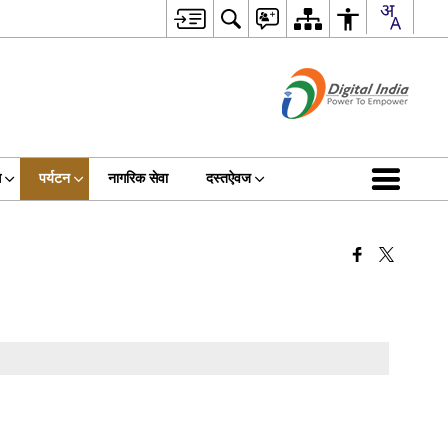
स
पर्यटन
नागरिक सेवा
दस्तऐवज