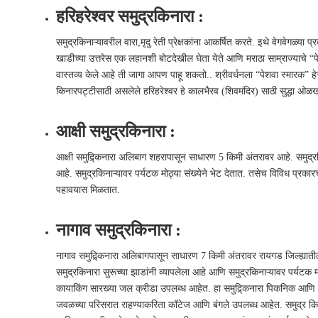
हरिहरेश्वर समुद्रकिनारा :
समुद्रकिनाऱ्यावरील वारा,मृदु रेती प्रेक्षकांना आकर्षित करते. इथे वेगवेगळ्या प
खाडीच्या उत्तरेस एक लहानशी बोटदेखील घेता येते आणि मराठा साम्राज्याचे “पेश
वास्तव्य केले आहे ती जागा आपण पाहू शकतो.. श्रीवर्धनला “पेशवा स्मारक” हे
किनारपट्टीसाठी असलेले हरिहरेश्वर हे कालभैरव (शिवमंदिर) साठी सुद्धा ओळ
आक्षी समुद्रकिनारा :
आक्षी समुद्र्किनारा अलिबाग शहरापासून साधारण 5 किमी अंतरावर आहे. समुद्रक
आहे. समुद्रकिनाऱ्यावर पर्यटक मोठ्या संख्येने भेट देतात. तसेच विविध प्रका
पहावयास मिळतात.
नागाव समुद्रकिनारा :
नागाव समुद्र्किनारा अलिबागपासून साधारण 7 किमी अंतरावर रायगड जिल्ह्यातील
समुद्रकिनारा सुरूच्या झाडांनी व्यापलेला आहे आणि समुद्रकिनाऱ्यावर पर्यटक मो
कायाकिंग सारख्या जल क्रीडा उपलब्ध आहेत. हा समुद्र्किनारा पिकनिक आणि
जवळच्या परिसरात राहण्याकरिता कॉटेज आणि बंगले उपलब्ध आहेत. समुद्र किना