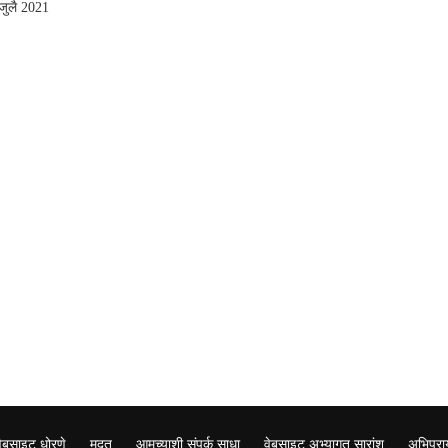
-जुलै 2021
वेबसाइट धोरणे
मदत
आमच्याशी संपर्क साधा
वेबसाइट अभ्यागत सारांश
अभिप्रा