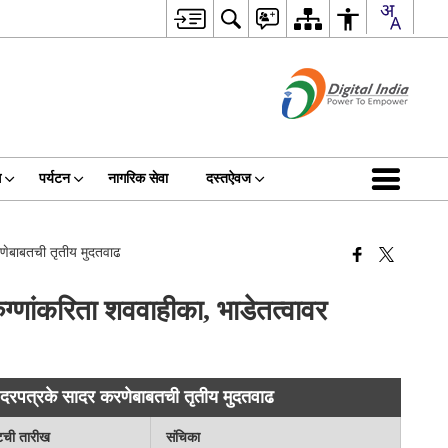
स
पर्यटन
नागरिक सेवा
दस्तऐवज
करणेबाबतची तृतीय मुदतवाढ
रुग्णांकरिता शववाहीका, भाडेतत्वावर
िता दरपत्रके सादर करणेबाबतची तृतीय मुदतवाढ
टची तारीख
संचिका