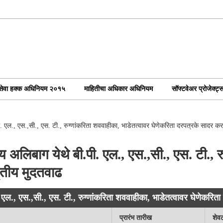
ोकसेवा हक्क अधिनियम २०१५
माहितीचा अधिकार अधिनियम
सॉफ्टवेअर प्रोजेक्ट्
पी. एल., एस.,सी., एस. टी., रुग्णांकरिता शववाहीका, भाडेतत्वावर घेणेकरिता दरपत्रके सादर 
लय अलिबाग येथे बी.पी. एल., एस.,सी., एस. टी., 
ृतीय मुदतवाढ
ी. एल., एस.,सी., एस. टी., रुग्णांकरिता शववाहीका, भाडेतत्वावर घेणेकर
प्रारंभ तारीख
शेव