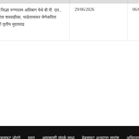
29/06/2026
06/
 जिल्हा रुग्णालय अलिबाग येथे बी.पी. एल.,
रिता शववाहीका, भाडेतत्वावर घेणेकरिता
ी तृतीय मुदतवाढ
वेबसाइट धोरणे
मदत
आमच्याशी संपर्क साधा
वेबसाइट अभ्यागत सारांश
अभिप्रा