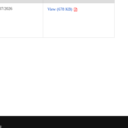
07/2026
View (678 KB)
य