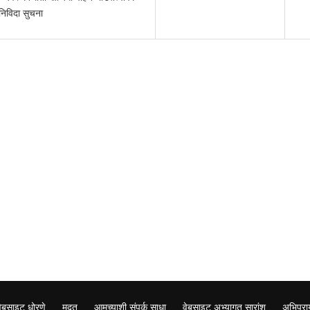
निविदा सुचना
वेबसाइट धोरणे
मदत
आमच्याशी संपर्क साधा
वेबसाइट अभ्यागत सारांश
अभिप्रा