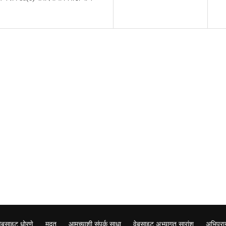
वेबसाइट धोरणे
मदत
आमच्याशी संपर्क साधा
वेबसाइट अभ्यागत सारांश
अभिप्रा