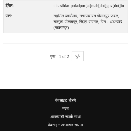
tahasildar-poladpur[at]mah[dot]gov[dot]in
तहसिल कार्यालय, नगरपंचायत पोलादपूर जवळ,
तालुका-पोलादपूर, जिल्हा-रायगड, पिन - 402303
(महाराष्ट्र)
पुढे
पृष्ठ - 1 of 2
वेबसाइट धोरणे
मदत
आमच्याशी संपर्क साधा
वेबसाइट अभ्यागत सारांश