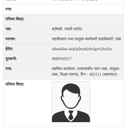
श्रीमती. स्वाती पाटील
तहसीलदार तथा तालुका कार्यकारी दंडाधिकारी, तळा
tahasildar-tala[at]mah[dot]gov[dot]in
9689569317
तहसिल कार्यालय, प्रशासकीय भवन तळा, तालुका-
तळा, जिल्हा-रायगड, पिन - 402111 (महाराष्ट्र)